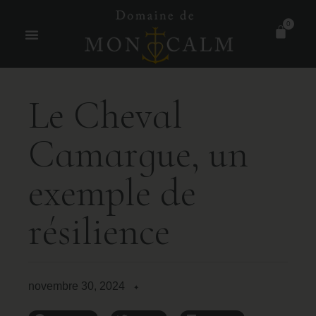
0
L
e
C
h
e
v
a
l
C
a
m
a
r
g
u
e
,
u
n
e
x
e
m
p
l
e
d
e
r
é
s
i
l
i
e
n
c
e
novembre 30, 2024
✦