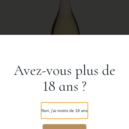
Avez-vous plus de
18 ans ?
Cuvée Excellence Blanc
Vin Blanc
Non, j'ai moins de 18 ans
10.80
€
60.00
€
–