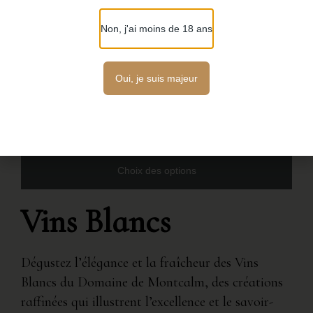
Non, j'ai moins de 18 ans
Cuvée Prestige Rouge
Oui, je suis majeur
Vin Rouge
6.90
€
39.00
€
–
Choix des options
Vins Blancs
Dégustez l’élégance et la fraîcheur des Vins
Blancs du Domaine de Montcalm, des créations
raffinées qui illustrent l’excellence et le savoir-