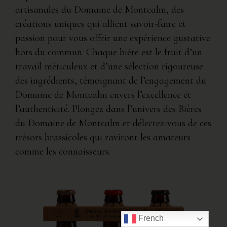
artisanales du Domaine de Montcalm, des
créations uniques qui allient savoir-faire et
passion pour vous offrir une expérience gustative
hors du commun. Chaque bière est le fruit d’un
travail méticuleux et d’une sélection rigoureuse
des ingrédients, témoignant de l’engagement du
Domaine de Montcalm envers l’excellence et
l’authenticité. Plongez dans l’univers des Bières
du Domaine de Montcalm et délectez-vous de ces
trésors brassicoles qui raviront les amateurs
comme les connaisseurs.
French