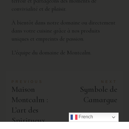
terroir et partageons des moments de
convivialité et de plaisir.
À bientôt dans notre domaine ou directement
dans votre cuisine grâce à nos produits
uniques et empreints de passion.
L’équipe du domaine de Montcalm.
PREVIOUS
NEXT
Maison
Symbole de
Montcalm :
Camargue
L’art des
French
Spiritueux