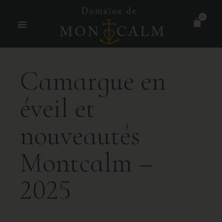
0
C
a
m
a
r
g
u
e
e
n
é
v
e
i
l
e
t
n
o
u
v
e
a
u
t
é
s
M
o
n
t
c
a
l
m
–
2
0
2
5