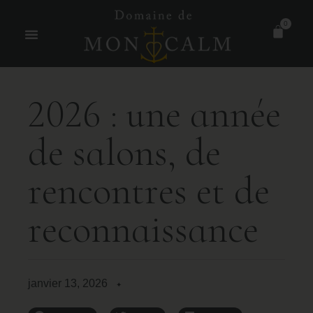
0
2
0
2
6
:
u
n
e
a
n
n
é
e
d
e
s
a
l
o
n
s
,
d
e
r
e
n
c
o
n
t
r
e
s
e
t
d
e
r
e
c
o
n
n
a
i
s
s
a
n
c
e
janvier 13, 2026
✦