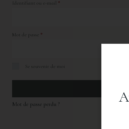
Identifiant ou e-mail
*
Mot de passe
*
Se souvenir de moi
A
Mot de passe perdu ?